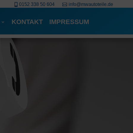
0152 338 50 604
info@mwautoteile.de


KONTAKT
IMPRESSUM