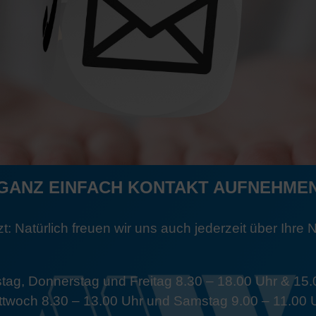
GANZ EINFACH KONTAKT AUFNEHME
tzt: Natürlich freuen wir uns auch jederzeit über Ihre 
tag, Donnerstag und Freitag 8.30 – 18.00 Uhr & 15.
ttwoch 8.30 – 13.00 Uhr und Samstag 9.00 – 11.00 