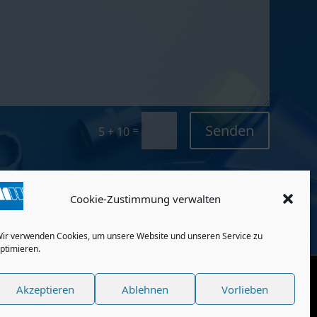
Senden
=
5 + 10
Cookie-Zustimmung verwalten
ir verwenden Cookies, um unsere Website und unseren Service zu
ptimieren.
Akzeptieren
Ablehnen
Vorlieben