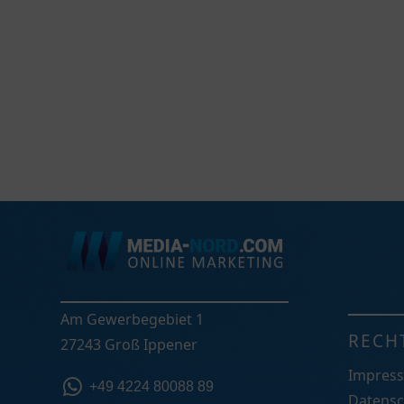
Am Gewerbegebiet 1
RECH
27243 Groß Ippener
Impres

+49 4224 80088 89
Datensc