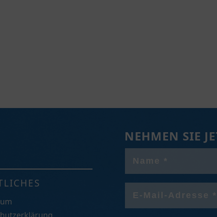
NEHMEN SIE J
TLICHES
sum
hutzerklärung