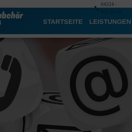
04224 -

800 88 89
STARTSEITE
LEISTUNGEN